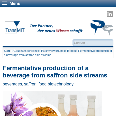
Menu
T
a
L
Suchen...
Start
Geschäftsbereiche
Patentverwertung
Exposé: Fermentative production of
a beverage from saffron side streams
Fermentative production of a
beverage from saffron side streams
beverages, saffron, food biotechnology