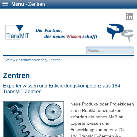
Menu
- Zentren
T
a
L
Suchen...
Start
Geschäftsbereiche
Zentren
Zentren
Expertenwissen und Entwicklungskompetenz aus 184
TransMIT-Zentren
Neue Produkt- oder Projektideen
in die Realität umzusetzen
erfordert ein hohes Maß an
Expertenwissen und
Entwicklungskompetenz. Die
184 TransMIT-Zentren & -