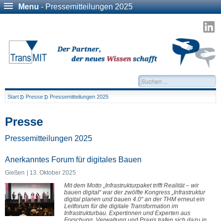
Menu
- Pressemitteilungen 2025
T
a
L
Suchen...
Start
Presse
Pressemitteilungen 2025
Presse
Pressemitteilungen 2025
Anerkanntes Forum für digitales Bauen
Gießen
13. Oktober 2025
Mit dem Motto „Infrastrukturpaket trifft Realität – wir
bauen digital“ war der zwölfte Kongress „Infrastruktur
digital planen und bauen 4.0“ an der THM erneut ein
Leitforum für die digitale Transformation im
Infrastrukturbau. Expertinnen und Experten aus
Forschung, Verwaltung und Praxis trafen sich dazu in