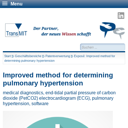
Menu
T
a
L
Suchen...
Start
Geschäftsbereiche
Patentverwertung
Exposé: Improved method for
determining pulmonary hypertension
Improved method for determining
pulmonary hypertension
medical diagnostics, end-tidal partial pressure of carbon
dioxide (PetCO2) electrocardiogram (ECG), pulmonary
hypertension, software