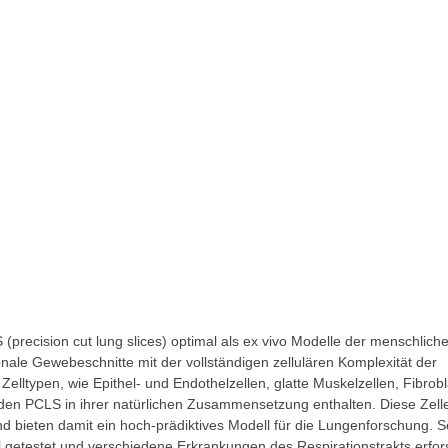
ecision cut lung slices) optimal als ex vivo Modelle der menschlich
onale Gewebeschnitte mit der vollständigen zellulären Komplexität der
Zelltypen, wie Epithel- und Endothelzellen, glatte Muskelzellen, Fibrob
 den PCLS in ihrer natürlichen Zusammensetzung enthalten. Diese Zell
nd bieten damit ein hoch-prädiktives Modell für die Lungenforschung. S
 getestet und verschiedene Erkrankungen des Respirationstrakts erfor