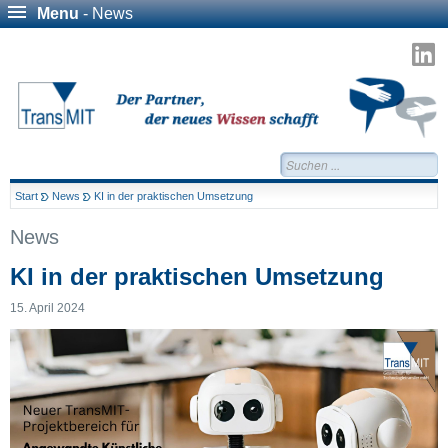
Menu
- News
T
a
L
Suchen...
Start
News
KI in der praktischen Umsetzung
News
KI in der praktischen Umsetzung
15. April 2024