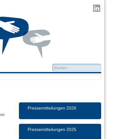
TransMIT
auf
LinkedIn
Suchen...
Pressemitteilungen 2026
sem
Pressemitteilungen 2025