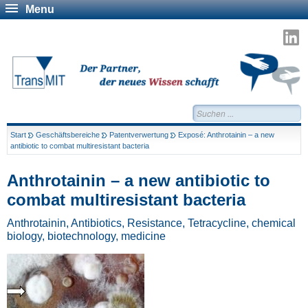
Menu
T
a
L
Suchen...
Start
Geschäftsbereiche
Patentverwertung
Exposé: Anthrotainin – a new
antibiotic to combat multiresistant bacteria
Anthrotainin – a new antibiotic to
combat multiresistant bacteria
Anthrotainin, Antibiotics, Resistance, Tetracycline, chemical
biology, biotechnology, medicine