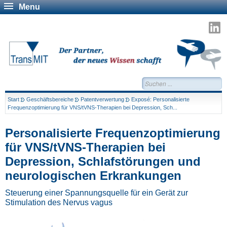
Menu
T
a
L
Suchen...
Start
Geschäftsbereiche
Patentverwertung
Exposé: Personalisierte
Frequenzoptimierung für VNS/tVNS-Therapien bei Depression, Sch...
Personalisierte Frequenzoptimierung
für VNS/tVNS-Therapien bei
Depression, Schlafstörungen und
neurologischen Erkrankungen
Steuerung einer Spannungsquelle für ein Gerät zur
Stimulation des Nervus vagus