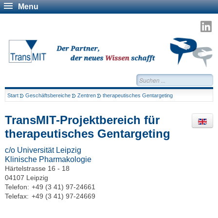
Menu
T
a
L
Suchen...
Start
Geschäftsbereiche
Zentren
therapeutisches Gentargeting
TransMIT-Projektbereich für
therapeutisches Gentargeting
c/o Universität Leipzig
Klinische Pharmakologie
Härtelstrasse 16 - 18
04107 Leipzig
Telefon:
+49 (3 41) 97-24661
Telefax:
+49 (3 41) 97-24669