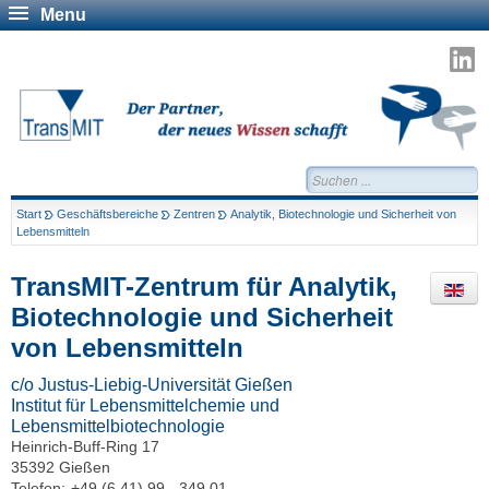
Menu
T
a
L
Suchen...
Start
Geschäftsbereiche
Zentren
Analytik, Biotechnologie und Sicherheit von
Lebensmitteln
TransMIT-Zentrum für Analytik,
Biotechnologie und Sicherheit
von Lebensmitteln
c/o Justus-Liebig-Universität Gießen
Institut für Lebensmittelchemie und
Lebensmittelbiotechnologie
Heinrich-Buff-Ring 17
35392 Gießen
Telefon:
+49 (6 41) 99 - 349 01