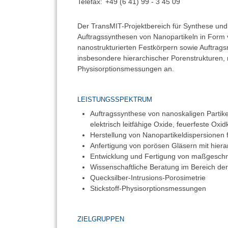
Telefax:
+49 (6 41) 99 - 3 45 09
Der TransMIT-Projektbereich für Synthese und 
Auftragssynthesen von Nanopartikeln in Form 
nanostrukturierten Festkörpern sowie Auftrag
insbesondere hierarchischer Porenstrukturen, m
Physisorptionsmessungen an.
LEISTUNGSSPEKTRUM
Auftragssynthese von nanoskaligen Partike
elektrisch leitfähige Oxide, feuerfeste Oxi
Herstellung von Nanopartikeldispersionen 
Anfertigung von porösen Gläsern mit hiera
Entwicklung und Fertigung von maßgesch
Wissenschaftliche Beratung im Bereich de
Quecksilber-Intrusions-Porosimetrie
Stickstoff-Physisorptionsmessungen
ZIELGRUPPEN