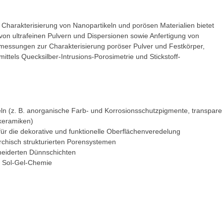
Charakterisierung von Nanopartikeln und porösen Materialien bietet
von ultrafeinen Pulvern und Dispersionen sowie Anfertigung von
smessungen zur Charakterisierung poröser Pulver und Festkörper,
ittels Quecksilber-Intrusions-Porosimetrie und Stickstoff-
ln (z. B. anorganische Farb- und Korrosionsschutzpigmente, transpare
dkeramiken)
für die dekorative und funktionelle Oberflächenveredelung
rchisch strukturierten Porensystemen
neiderten Dünnschichten
r Sol-Gel-Chemie