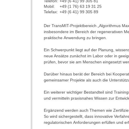
Telefon:
+49 (6 41) 99 305 81
Mobil:
+49 (1 76) 63 19 31 25
Telefax:
+49 (6 41) 99 305 89
Der TransMIT-Projektbereich „Algorithmus Maxi
insbesondere im Bereich der regenerativen Mediz
praktische Anwendung zu bringen.
Ein Schwerpunkt liegt auf der Planung, wissen
neue Ansätze zunächst im Labor oder in geeig
prüfen, bevor sie am Menschen eingesetzt we
Darüber hinaus berät der Bereich bei Kooperat
gemeinsamer Projekte als auch die Unterstützu
Ein weiterer wichtiger Bestandteil sind Train
und vermitteln praxisnahes Wissen zur Entwi
Ergänzend werden auch Themen wie Zertifizieru
So wird sichergestellt, dass innovative Verfahr
regulatorischen Anforderungen erfüllen und er