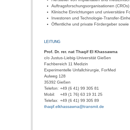
Auftragsforschungsorganisationen (CROs) u
Klinische Einrichtungen und universitäre 
Investoren und Technologie-Transfer-Einhe
Öffentliche und private Fördergeber sowi
LEITUNG
Prof. Dr. rer. nat Thaqif El Khassawna
c/o Justus-Liebig-Universität Gießen
Fachbereich 11 Medizin
Experimentelle Unfallchirurgie, ForMed
Aulweg 128
35392 Gießen
Telefon:
+49 (6 41) 99 305 81
Mobil:
+49 (1 76) 63 19 31 25
Telefax:
+49 (6 41) 99 305 89
thaqif.elkhassawna@transmit.de