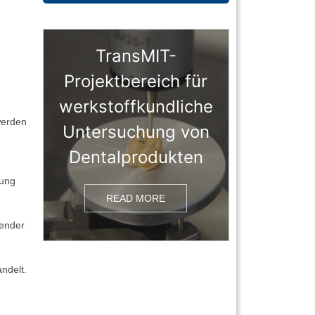
TransMIT-
Projektbereich für
werkstoffkundliche
werden
Untersuchung von
Dentalprodukten
nung
READ MORE
wender
ndelt.