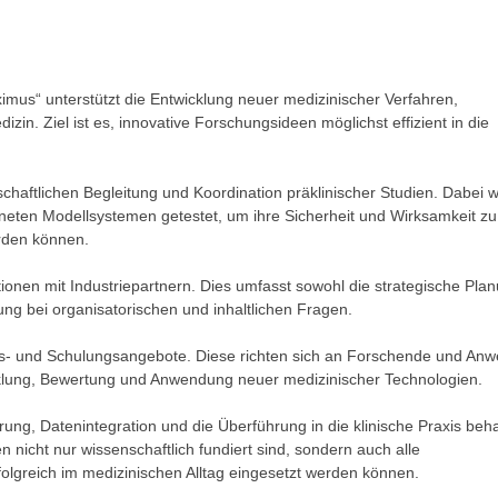
mus“ unterstützt die Entwicklung neuer medizinischer Verfahren,
in. Ziel ist es, innovative Forschungsideen möglichst effizient in die
schaftlichen Begleitung und Koordination präklinischer Studien. Dabei 
neten Modellsystemen getestet, um ihre Sicherheit und Wirksamkeit zu
rden können.
ionen mit Industriepartnern. Dies umfasst sowohl die strategische Pla
ng bei organisatorischen und inhaltlichen Fragen.
ings- und Schulungsangebote. Diese richten sich an Forschende und An
cklung, Bewertung und Anwendung neuer medizinischer Technologien.
ng, Datenintegration und die Überführung in die klinische Praxis beha
en nicht nur wissenschaftlich fundiert sind, sondern auch alle
folgreich im medizinischen Alltag eingesetzt werden können.