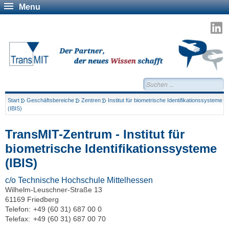
Menu
T
a
L
Suchen...
Start
Geschäftsbereiche
Zentren
Institut für biometrische Identifikationssysteme
(IBIS)
TransMIT-Zentrum - Institut für
biometrische Identifikationssysteme
(IBIS)
c/o Technische Hochschule Mittelhessen
Wilhelm-Leuschner-Straße 13
61169 Friedberg
Telefon:
+49 (60 31) 687 00 0
Telefax:
+49 (60 31) 687 00 70