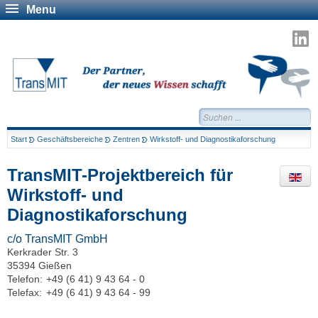
Menu
T
a
L
Suchen...
Start
Geschäftsbereiche
Zentren
Wirkstoff- und Diagnostikaforschung
TransMIT-Projektbereich für
Wirkstoff- und
Diagnostikaforschung
c/o TransMIT GmbH
Kerkrader Str. 3
35394 Gießen
Telefon:
+49 (6 41) 9 43 64 - 0
Telefax:
+49 (6 41) 9 43 64 - 99