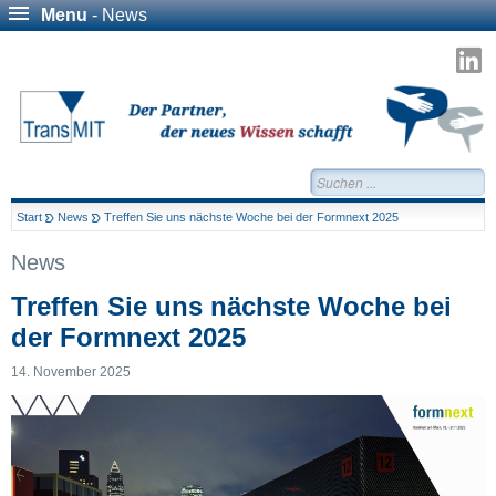
Menu
- News
T
a
L
Suchen...
Start
News
Treffen Sie uns nächste Woche bei der Formnext 2025
News
Treffen Sie uns nächste Woche bei
der Formnext 2025
14. November 2025