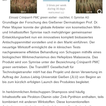
Einsatz Crinipan® PMC green vorher - nachher, © Symrise AG
Grundlage der Forschung des Gießener Dermatologen Prof. Dr.
Peter Mayser konnte der globale Anbieter von kosmetischen Wirk-
und Inhaltsstoffen Symrise nach mehrjähriger gemeinsamer
Entwicklungsarbeit nun ein innovatives komplett biobasiertes
Antischuppenmittel vorstellen und in den Markt einführen. Der
neuartige Wirkstoff ermöglicht die in klinischen Tests
nachgewiesene effektive Behandlung von Schuppen mithilfe eines
biologischen Wirkmechanismus des Hefepilzes Malassezia. Das
Produkt wird von Symrise unter der Bezeichnung
Crinipan® PMC
green
vertrieben. Die TransMIT Gesellschaft für
Technologietransfer mbH hat das Projekt und deren Verwertung im
Auftrag der Justus-Liebig-Universität Gießen (JLU) von Beginn an
bis zum kürzlich erfolgten Launch des Produktes begleitet.
In herkömmlichen Antischuppen-Shampoos sind häufig
Inhaltsstoffe wie Pirokton-Olamin oder Zink-Pyrithion enthalten, teils
kombiniert mit anderen Wirkstoffen. Diese konventionellen