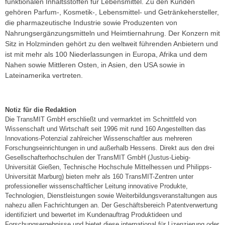
funktionalen Inhaltsstoffen für Lebensmittel. Zu den Kunden
gehören Parfum-, Kosmetik-, Lebensmittel- und Getränkehersteller,
die pharmazeutische Industrie sowie Produzenten von
Nahrungsergänzungsmitteln und Heimtiernahrung. Der Konzern mit
Sitz in Holzminden gehört zu den weltweit führenden Anbietern und
ist mit mehr als 100 Niederlassungen in Europa, Afrika und dem
Nahen sowie Mittleren Osten, in Asien, den USA sowie in
Lateinamerika vertreten.
Notiz für die Redaktion
Die TransMIT GmbH erschließt und vermarktet im Schnittfeld von
Wissenschaft und Wirtschaft seit 1996 mit rund 160 Angestellten das
Innovations-Potenzial zahlreicher Wissenschaftler aus mehreren
Forschungseinrichtungen in und außerhalb Hessens. Direkt aus den drei
Gesellschafterhochschulen der TransMIT GmbH (Justus-Liebig-
Universität Gießen, Technische Hochschule Mittelhessen und Philipps-
Universität Marburg) bieten mehr als 160 TransMIT-Zentren unter
professioneller wissenschaftlicher Leitung innovative Produkte,
Technologien, Dienstleistungen sowie Weiterbildungsveranstaltungen aus
nahezu allen Fachrichtungen an. Der Geschäftsbereich Patentverwertung
identifiziert und bewertet im Kundenauftrag Produktideen und
Forschungsergebnisse und bietet diese international für Lizenzierung oder