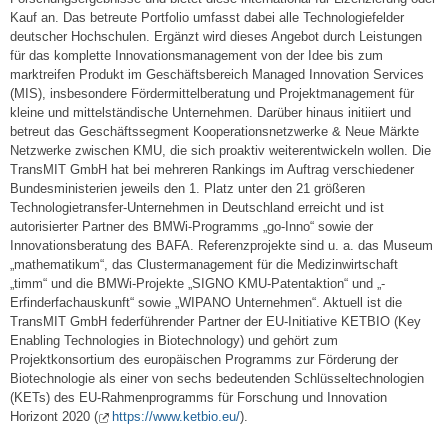
Kauf an. Das betreute Portfolio umfasst dabei alle Technologiefelder
deutscher Hochschulen. Ergänzt wird dieses Angebot durch Leistungen
für das komplette Innovationsmanagement von der Idee bis zum
marktreifen Produkt im Geschäftsbereich Managed Innovation Services
(MIS), insbesondere Fördermittelberatung und Projektmanagement für
kleine und mittelständische Unternehmen. Darüber hinaus initiiert und
betreut das Geschäftssegment Kooperationsnetzwerke & Neue Märkte
Netzwerke zwischen KMU, die sich proaktiv weiterentwickeln wollen. Die
TransMIT GmbH hat bei mehreren Rankings im Auftrag verschiedener
Bundesministerien jeweils den 1. Platz unter den 21 größeren
Technologietransfer-Unternehmen in Deutschland erreicht und ist
autorisierter Partner des BMWi-Programms „go-Inno“ sowie der
Innovationsberatung des BAFA. Referenzprojekte sind u. a. das Museum
„mathematikum“, das Clustermanagement für die Medizinwirtschaft
„timm“ und die BMWi-Projekte „SIGNO KMU-Patentaktion“ und „-
Erfinderfachauskunft“ sowie „WIPANO Unternehmen“. Aktuell ist die
TransMIT GmbH federführender Partner der EU-Initiative KETBIO (Key
Enabling Technologies in Biotechnology) und gehört zum
Projektkonsortium des europäischen Programms zur Förderung der
Biotechnologie als einer von sechs bedeutenden Schlüsseltechnologien
(KETs) des EU-Rahmenprogramms für Forschung und Innovation
Horizont 2020 (
https://www.ketbio.eu/
).