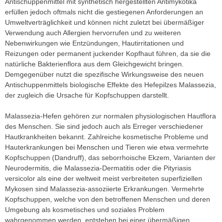
Antischuppenmittel mit synthetisch hergestellten Antimykotika
erfüllen jedoch oftmals nicht die gestiegenen Anforderungen an
Umweltverträglichkeit und können nicht zuletzt bei übermäßiger
Verwendung auch Allergien hervorrufen und zu weiteren
Nebenwirkungen wie Entzündungen, Hautirritationen und
Reizungen oder permanent juckender Kopfhaut führen, da sie die
natürliche Bakterienflora aus dem Gleichgewicht bringen.
Demgegenüber nutzt die spezifische Wirkungsweise des neuen
Antischuppenmittels biologische Effekte des Hefepilzes Malassezia,
der zugleich die Ursache für Kopfschuppen darstellt.
Malassezia-Hefen gehören zur normalen physiologischen Hautflora
des Menschen. Sie sind jedoch auch als Erreger verschiedener
Hautkrankheiten bekannt. Zahlreiche kosmetische Probleme und
Hauterkrankungen bei Menschen und Tieren wie etwa vermehrte
Kopfschuppen (Dandruff), das seborrhoische Ekzem, Varianten der
Neurodermitis, die Malassezia-Dermatitis oder die Pityriasis
versicolor als eine der weltweit meist verbreiteten superfiziellen
Mykosen sind Malassezia-assoziierte Erkrankungen. Vermehrte
Kopfschuppen, welche von den betroffenen Menschen und deren
Umgebung als kosmetisches und soziales Problem
wahrgenommen werden, entstehen bei einer übermäßigen