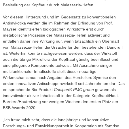
Besiedlung der Kopfhaut durch Malassezia-Hefen.
Vor diesem Hintergrund und im Gegensatz zu konventionellen
Antimykotika werden die im Rahmen der Erfindung von Prof.
Mayser identifizierten biologischen Wirkstoffe erst durch
metabolische Prozesse der Malassezia-Hefen aktiviert und
entfalten daher ihre Wirkung nur, wenn tatsächlich ein Übermaß
von Malassezia-Hefen die Ursache für den bestehenden Dandruff
ist. Weiterhin konnte nachgewiesen werden, dass der Wirkstoff
auch die übrige Mikroflora der Kopfhaut günstig beeinflusst und
eine pflegende Komponente aufweist. Mit Ausnahme einiger
multifunktionaler Inhaltsstoffe stellt dieser neuartige
Wirkmechanismus nach Angaben des Herstellers Symrise den
ersten innovativen Antischuppenwirkstoff seit Jahrzehnten dar. Das
entsprechende Bio-Produkt
Crinipan® PMC green
gewann als
innovativster aktiver Inhaltsstoff in der Kategorie Kopfhaut/Haut-
Barriere/Hautreizung vor wenigen Wochen den ersten Platz der
BSB Awards 2020.
„Ich freue mich sehr, dass die langjährige und konstruktive
Forschungs- und Entwicklungsarbeit in Kooperation mit Symrise