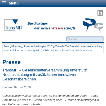
Menu
T
a
L
Suchen...
Start
Presse
Pressemitteilungen 2020
TransMIT – Gesellschafterversammlung
unterstützt Neuausrichtung mit zusätzlichen innovativen Geschäftsbereichen
Presse
TransMIT – Gesellschafterversammlung unterstützt
Neuausrichtung mit zusätzlichen innovativen
Geschäftsbereichen
Gießen
02. Juli 2020
Gesellschafter wählen neuen Beirat für die kommenden drei Jahre – Beate
Hammerla von der IHK Gießen-Friedberg nach 17 Jahren Beiratstätigkeit in
den Ruhestand verabschiedet