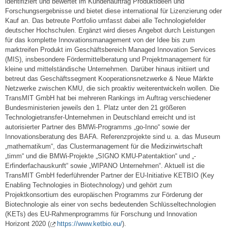
identifiziert und bewertet im Kundenauftrag Produktideen und
Forschungsergebnisse und bietet diese international für Lizenzierung oder
Kauf an. Das betreute Portfolio umfasst dabei alle Technologiefelder
deutscher Hochschulen. Ergänzt wird dieses Angebot durch Leistungen
für das komplette Innovationsmanagement von der Idee bis zum
marktreifen Produkt im Geschäftsbereich Managed Innovation Services
(MIS), insbesondere Fördermittelberatung und Projektmanagement für
kleine und mittelständische Unternehmen. Darüber hinaus initiiert und
betreut das Geschäftssegment Kooperationsnetzwerke & Neue Märkte
Netzwerke zwischen KMU, die sich proaktiv weiterentwickeln wollen. Die
TransMIT GmbH hat bei mehreren Rankings im Auftrag verschiedener
Bundesministerien jeweils den 1. Platz unter den 21 größeren
Technologietransfer-Unternehmen in Deutschland erreicht und ist
autorisierter Partner des BMWi-Programms „go-Inno“ sowie der
Innovationsberatung des BAFA. Referenzprojekte sind u. a. das Museum
„mathematikum“, das Clustermanagement für die Medizinwirtschaft
„timm“ und die BMWi-Projekte „SIGNO KMU-Patentaktion“ und „-
Erfinderfachauskunft“ sowie „WIPANO Unternehmen“. Aktuell ist die
TransMIT GmbH federführender Partner der EU-Initiative KETBIO (Key
Enabling Technologies in Biotechnology) und gehört zum
Projektkonsortium des europäischen Programms zur Förderung der
Biotechnologie als einer von sechs bedeutenden Schlüsseltechnologien
(KETs) des EU-Rahmenprogramms für Forschung und Innovation
Horizont 2020 (
https://www.ketbio.eu/
).