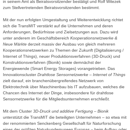
in seinem Amt als Beiratsvorsitzender bestätigt und Rolf Witezek
zum Stellvertretenden Beiratsvorsitzenden bestimmt.
Mit der nun erfolgten Umgestaltung und Weiterentwicklung richtet
sich die TransMIT verstärkt auf die Unternehmen und deren
Anforderungen, Bedürfnisse und Zielsetzungen aus. Dazu wird
unter anderem im Geschäftsbereich
Kooperationsnetzwerke &
Neue Märkte
derzeit massiv der Ausbau von gleich mehreren
Kooperationsnetzwerken zu Themen der Zukunft (Digitalisierung /
Internet of Things), neuer Produktionsverfahren (3D-Druck) und
Konstruktionsverfahren (Bionik) sowie demnächst der
Energiewende (Smart Energy Storages) vorangetrieben. Das
Innovationscluster
Drahtlose Sensornetzwerke – Internet of Things
zielt darauf, ein branchenübergreifendes Netzwerk von
Elektrotechnik über Maschinenbau bis IT aufzubauen, welches die
Chancen des Internet der Dinge, insbesondere für drahtlose
Sensornetzwerke für die Mitgliedsunternehmen erschließt.
Mit dem Cluster
3D-Druck und additive Fertigung – Bionik
unterstützt die TransMIT die beteiligten Unternehmen – so etwa mit
der renommierten Senckenberg Gesellschaft für Naturforschung
eines der größten Naturkundemuseen Europas – beim Aufbau oder