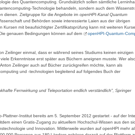
ogie des Quantencomputing. Grundsätzlich sollen sämtliche Lerninha
Quantencomputing-Technologie behandeln, sondern auch dem Wissenstr
n dienen. Zielgruppe für die Angebote im
openHPI-Kanal Quantum
Wissenschaft und Behörden sowie interessierte Laien aus der übrigen
 Kursen mit beaufsichtigter Zertifikatsprüfung kann mit weiteren Kurs
Die genauen Bedingungen können auf dem
openHPI-Quantum-Comp
on Zeilinger einmal, dass er während seines Studiums keinen einzigen
iele Erkenntnisse erst später aus Büchern aneignen musste. Wer als
Anton Zeilinger auch auf Bücher zurückgreifen möchte, kann als
omputing und -technologien begleitend auf folgendes Buch der
hafte Fernwirkung und Teleportation endlich verständlich", Springer
Plattner-Institut bereits am 5. September 2012 gestartet - auf der Inte
seitdem einen Gratis-Zugang zu aktuellem Hochschul-Wissen aus den si
stechnologie und Innovation. Mittlerweile wurden auf openHPI mehr al
 300.000 Personen aus 180 Ländern gehören derzeit auf der Plattform 