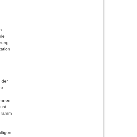
n
ule
hrung
ation
, der
de
können
ust.
ogramm
ltigen