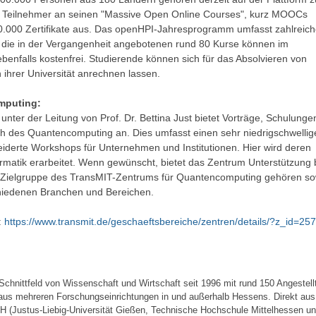
he Teilnehmer an seinen "Massive Open Online Courses", kurz MOOCs
 120.000 Zertifikate aus. Das openHPI-Jahresprogramm umfasst zahlreic
h die in der Vergangenheit angebotenen rund 80 Kurse können im
benfalls kostenfrei. Studierende können sich für das Absolvieren von
ihrer Universität anrechnen lassen.
mputing:
er der Leitung von Prof. Dr. Bettina Just bietet Vorträge, Schulunge
h des Quantencomputing an. Dies umfasst einen sehr niedrigschwellig
derte Workshops für Unternehmen und Institutionen. Hier wird deren
rmatik erarbeitet. Wenn gewünscht, bietet das Zentrum Unterstützung 
r Zielgruppe des TransMIT-Zentrums für Quantencomputing gehören s
chiedenen Branchen und Bereichen.
:
https://www.transmit.de/geschaeftsbereiche/zentren/details/?z_id=257
hnittfeld von Wissenschaft und Wirtschaft seit 1996 mit rund 150 Angestell
r aus mehreren Forschungseinrichtungen in und außerhalb Hessens. Direkt aus
 (Justus-Liebig-Universität Gießen, Technische Hochschule Mittelhessen u