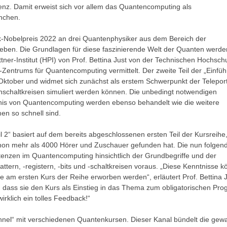
genz. Damit erweist sich vor allem das Quantencomputing als
anchen.
k-Nobelpreis 2022 an drei Quantenphysiker aus dem Bereich der
eben. Die Grundlagen für diese faszinierende Welt der Quanten werde
tner-Institut (HPI) von Prof. Bettina Just von der Technischen Hochsch
Zentrums für Quantencomputing vermittelt. Der zweite Teil der „Einfü
Oktober und widmet sich zunächst als erstem Schwerpunkt der Teleport
enschaltkreisen simuliert werden können. Die unbedingt notwendigen
is von Quantencomputing werden ebenso behandelt wie die weitere
n so schnell sind.
 2“ basiert auf dem bereits abgeschlossenen ersten Teil der Kursreihe
schon mehr als 4000 Hörer und Zuschauer gefunden hat. Die nun folgen
enzen im Quantencomputing hinsichtlich der Grundbegriffe und der
tern, -registern, -bits und -schaltkreisen voraus. „Diese Kenntnisse 
e am ersten Kurs der Reihe erworben werden“, erläutert Prof. Bettina J
t, dass sie den Kurs als Einstieg in das Thema zum obligatorischen Pr
irklich ein tolles Feedback!“
nel“ mit verschiedenen Quantenkursen. Dieser Kanal bündelt die gewa