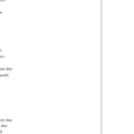
he
n,
en,
bei der
owohl
ten das
 den
nd