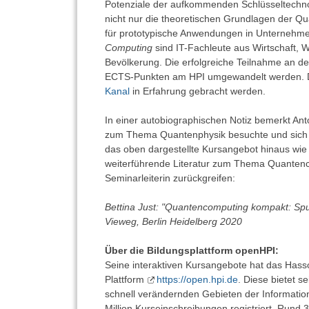
Potenziale der aufkommenden Schlüsseltechnol
nicht nur die theoretischen Grundlagen der 
für prototypische Anwendungen in Unternehme
Computing
sind IT-Fachleute aus Wirtschaft, 
Bevölkerung. Die erfolgreiche Teilnahme an den
ECTS-Punkten am HPI umgewandelt werden. 
Kanal
in Erfahrung gebracht werden.
In einer autobiographischen Notiz bemerkt Ant
zum Thema Quantenphysik besuchte und sich v
das oben dargestellte Kursangebot hinaus wie 
weiterführende Literatur zum Thema Quantenc
Seminarleiterin zurückgreifen:
Bettina Just: "Quantencomputing kompakt: Spuk
Vieweg, Berlin Heidelberg 2020
Über die Bildungsplattform openHPI:
Seine interaktiven Kursangebote hat das Hasso-
Plattform
https://open.hpi.de
. Diese bietet 
schnell verändernden Gebieten der Information
Million Kurseinschreibungen registriert. Rund