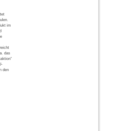
tet
ulen.
dukt im
d
te
reicht
a. das
aktion“
U-
in den