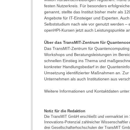
festen Nutzerkreis. Für besonders erfolgreic
genannt, stellte das Institut bisher mehr als
Angebote für IT-Einsteiger und Experten. Auc
Selbststudium nach wie vor genutzt werden – e
openHPI-Kursen jetzt auch Leistungspunkte an 
Über das TransMIT-Zentrum für Quantenco
Das TransMIT-Zentrum für Quantencomputing unt
Workshops und Beratungsleistungen im Bereic
schnellen Einstieg ins Thema und maßgeschnei
konkreter Handlungsbedarf in der Quanteninfo
Umsetzung identifizierter Maßnahmen an. Zu
Unternehmen als auch Institutionen aus vers
Weitere Informationen und Kontaktdaten unter
Notiz für die Redaktion
Die TransMIT GmbH erschließt und vermarktet im Sc
Innovations-Potenzial zahlreicher Wissenschaftle
drei Gesellschafterhochschulen der TransMIT GmbH