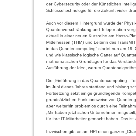
der Cybersecurity oder der Künstlichen Intelli
Schlüsseltechnologie für die Zukunft vieler Br
Auch vor diesem Hintergrund wurde der Physi
Quantenverschränkung und Teleportation verg
aktuell in einer neuen Kursreihe am Hasso-Plat
Mittelhessen (THM) und Leiterin des TransMIT-
in das Quantencomputing“ startet nun am 19. 
und wie klassische logische Gatter auf Quant
mathematischen Grundlagen für das Verständn
Ausführung der Idee, warum Quantenalgorithme
Die „Einführung in das Quantencomputing - Teil
im Juni dieses Jahres stattfand und bislang 
Fortsetzung setzt einige grundlegende Kompet
grundsätzlichen Funktionsweise von Quantengat
aber weiterhin problemlos durch eine Teilnahm
„Mir haben jetzt schon Unternehmen mitgeteil
für ihre IT-Mitarbeiter gemacht haben. Das ist w
Inzwischen gibt es am HPI einen ganzen „Chan