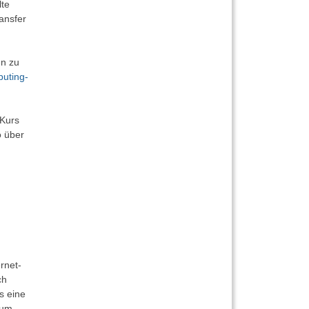
lte
ansfer
en zu
uting-
 Kurs
o über
rnet-
ch
s eine
zum