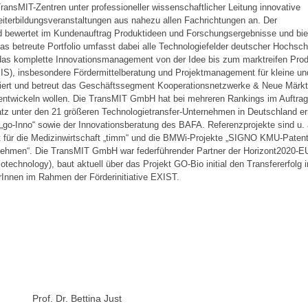
TransMIT-Zentren unter professioneller wissenschaftlicher Leitung innovative
iterbildungsveranstaltungen aus nahezu allen Fachrichtungen an. Der
nd bewertet im Kundenauftrag Produktideen und Forschungsergebnisse und bie
 Das betreute Portfolio umfasst dabei alle Technologiefelder deutscher Hochsch
 das komplette Innovationsmanagement von der Idee bis zum marktreifen Pro
S), insbesondere Fördermittelberatung und Projektmanagement für kleine un
tiiert und betreut das Geschäftssegment Kooperationsnetzwerke & Neue Märk
entwickeln wollen. Die TransMIT GmbH hat bei mehreren Rankings im Auftrag
atz unter den 21 größeren Technologietransfer-Unternehmen in Deutschland er
„go-Inno“ sowie der Innovationsberatung des BAFA. Referenzprojekte sind u. 
ür die Medizinwirtschaft „timm“ und die BMWi-Projekte „SIGNO KMU-Patent
nehmen“. Die TransMIT GmbH war federführender Partner der Horizont2020-E
technology), baut aktuell über das Projekt GO-Bio initial den Transfererfolg 
Innen im Rahmen der Förderinitiative EXIST.
Prof. Dr. Bettina Just