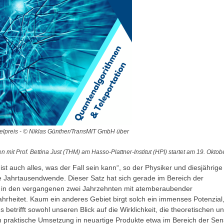
lpreis - © Niklas Günther/TransMIT GmbH über
 mit Prof. Bettina Just (THM) am Hasso-Plattner-Institut (HPI) startet am 19. Okto
e ist auch alles, was der Fall sein kann“, so der Physiker und diesjährige
ie Jahrtausendwende. Dieser Satz hat sich gerade im Bereich der
in den vergangenen zwei Jahrzehnten mit atemberaubender
rheitet. Kaum ein anderes Gebiet birgt solch ein immenses Potenzial
betrifft sowohl unseren Blick auf die Wirklichkeit, die theoretischen u
n praktische Umsetzung in neuartige Produkte etwa im Bereich der Sen