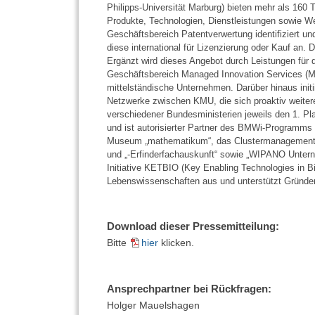
Philipps-Universität Marburg) bieten mehr als 160 
Produkte, Technologien, Dienstleistungen sowie We
Geschäftsbereich Patentverwertung identifiziert u
diese international für Lizenzierung oder Kauf an.
Ergänzt wird dieses Angebot durch Leistungen für
Geschäftsbereich Managed Innovation Services (MI
mittelständische Unternehmen. Darüber hinaus ini
Netzwerke zwischen KMU, die sich proaktiv weiter
verschiedener Bundesministerien jeweils den 1. Pl
und ist autorisierter Partner des BMWi-Programms 
Museum „mathematikum“, das Clustermanagement f
und „-Erfinderfachauskunft“ sowie „WIPANO Unter
Initiative KETBIO (Key Enabling Technologies in Bio
Lebenswissenschaften aus und unterstützt Gründer
Download dieser Pressemitteilung:
Bitte
hier
klicken.
Ansprechpartner bei Rückfragen:
Holger Mauelshagen