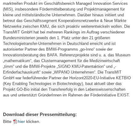
marktreifen Produkt im Geschäftsbereich Managed Innovation Services
(MIS), insbesondere Fördermittelberatung und Projektmanagement für
kleine und mittelständische Unternehmen. Darüber hinaus initiiert und
betreut das Geschäftssegment Kooperationsnetzwerke & Neue Märkte
Netzwerke zwischen KMU, die sich proaktiv weiterentwickeln wollen. Die
TransMIT GmbH hat bei mehreren Rankings im Auftrag verschiedener
Bundesministerien jeweils den 1. Platz unter den 21 größeren
Technologietransfer-Unternehmen in Deutschland erreicht und ist
autorisierter Partner des BMWi-Programms „go-Inno“ sowie der
Innovationsberatung des BAFA. Referenzprojekte sind u. a. das Museum
„mathematikum“, das Clustermanagement für die Medizinwirtschaft
„timm“ und die BMWi-Projekte „SIGNO KMU-Patentaktion“ und „-
Erfinderfachauskunft“ sowie „WIPANO Unternehmen“. Die TransMIT
GmbH war federführender Partner der Horizont2020-EU-Initiative KETBIO
(Key Enabling Technologies in Biotechnology), baut aktuell über das
Projekt GO-Bio initial den Transfererfolg in den Lebenswissenschaften
aus und unterstützt GründerInnen im Rahmen der Förderinitiative EXIST.
Download dieser Pressemitteilung:
Bitte
hier
klicken.