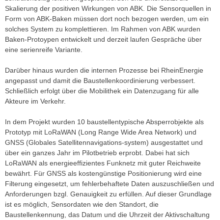
Skalierung der positiven Wirkungen von ABK. Die Sensorquellen in
Form von ABK-Baken müssen dort noch bezogen werden, um ein
solches System zu komplettieren. Im Rahmen von ABK wurden
Baken-Protoypen entwickelt und derzeit laufen Gespräche über
eine serienreife Variante.
Darüber hinaus wurden die internen Prozesse bei RheinEnergie
angepasst und damit die Baustellenkoordinierung verbessert.
Schließlich erfolgt über die Mobilithek ein Datenzugang für alle
Akteure im Verkehr.
In dem Projekt wurden 10 baustellentypische Absperrobjekte als
Prototyp mit LoRaWAN (Long Range Wide Area Network) und
GNSS (Globales Satellitennavigations-system) ausgestattet und
über ein ganzes Jahr im Pilotbetrieb erprobt. Dabei hat sich
LoRaWAN als energieeffizientes Funknetz mit guter Reichweite
bewährt. Für GNSS als kostengünstige Positionierung wird eine
Filterung eingesetzt, um fehlerbehaftete Daten auszuschließen und
Anforderungen bzgl. Genauigkeit zu erfüllen. Auf dieser Grundlage
ist es möglich, Sensordaten wie den Standort, die
Baustellenkennung, das Datum und die Uhrzeit der Aktivschaltung