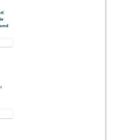
rt
ie
 und
er