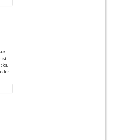
ten
 ist
ucks.
ieder